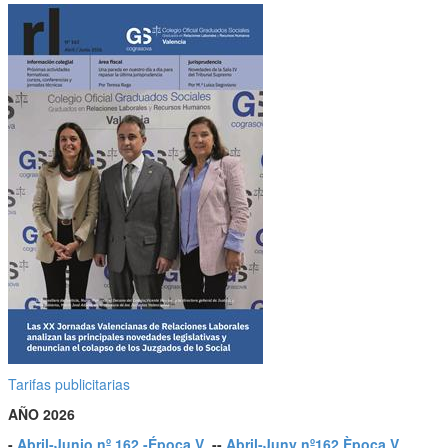
Tarifas publicitarias
AÑO 2026
-
Abril-Junio nº 162 -Época V
--
Abril-Juny nº162 Època V