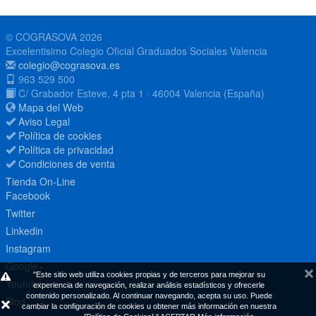
© COGRASOVA 2026
Excelentisimo Colegio Oficial Graduados Sociales Valencia
colegio@cograsova.es
963 529 500
C/ Grabador Esteve, 4 pta 1 · 46004 Valencia (España)
Mapa del Web
Aviso Legal
Política de cookies
Política de privacidad
Condiciones de venta
Tienda On-Line
Facebook
Twitter
Linkedin
Instagram
Google+
"Este sitio web utiliza cookies propias y de terceros para mejorar su
Youtube
experiencia de navegación, realizar análisis estadísticos y ofrecerle
contenido personalizado. Al continuar navegando, acepta su uso. Puede
Blog
cambiar la configuración de cookies u obtener más información en nuestra