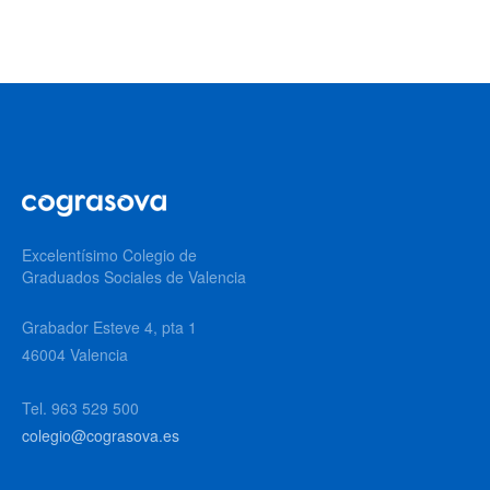
Excelentísimo Colegio de
Graduados Sociales de Valencia
Grabador Esteve 4, pta 1
46004 Valencia
Tel. 963 529 500
colegio@cograsova.es