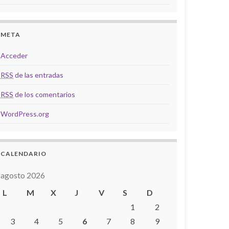
META
Acceder
RSS
de las entradas
RSS
de los comentarios
WordPress.org
CALENDARIO
agosto 2026
L
M
X
J
V
S
D
1
2
3
4
5
6
7
8
9