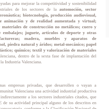
ayudas para mejorar la competitividad y sostenibilidad
triales de los sectores de la
automoción, sector
eronáutica; biotecnología, producción audiovisual,
de animación y de realidad aumentada y virtual;
y materiales de construcción no metálicos; cuero y
y embalajes; juguete, artículos de deporte y otras
ufactureras; madera, muebles y aparatos de
ol, piedra natural y áridos; metal-mecánico; papel
lástico; químico; textil y valorización de materiales
lenciana, dentro de la sexta fase de implantación del
 la Industria Valenciana.
nas empresas privadas, que desarrollen o vayan a
omunitat Valenciana una actividad industrial productiva
 indirectamente a los sectores industriales citados, que
e su actividad principal alguno de los descritos en
onvocatoria, conforme a la Clasificación Nacional de