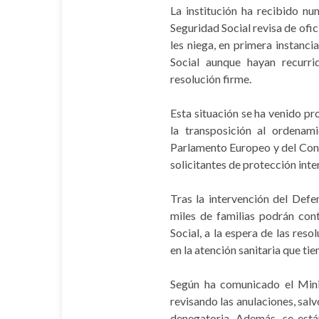
La institución ha recibido nu
Seguridad Social revisa de ofici
les niega, en primera instanci
Social aunque hayan recurr
resolución firme.
Esta situación se ha venido pr
la transposición al ordenam
Parlamento Europeo y del Cons
solicitantes de protección inte
Tras la intervención del Defen
miles de familias podrán cont
Social, a la espera de las res
en la atención sanitaria que tie
Según ha comunicado el Minis
revisando las anulaciones, sal
denegatoria. Además, se está