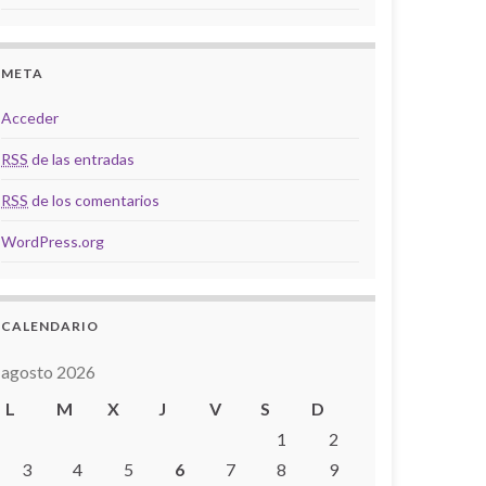
META
Acceder
RSS
de las entradas
RSS
de los comentarios
WordPress.org
CALENDARIO
agosto 2026
L
M
X
J
V
S
D
1
2
3
4
5
6
7
8
9