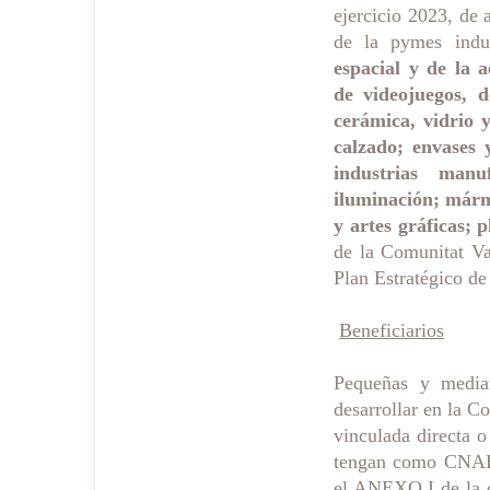
ejercicio 2023, de 
de la pymes indus
espacial y de la a
de videojuegos, 
cerámica, vidrio 
calzado; envases 
industrias man
iluminación; márm
y artes gráficas; p
de la Comunitat Va
Plan Estratégico de
Beneficiarios
Pequeñas y media
desarrollar en la C
vinculada directa o
tengan como CNAE d
el ANEXO I de la c