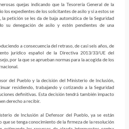
merosas quejas indicando que la Tesorería General de la
o los expedientes de los solicitantes de asilo y si a estos se
a, la petición se les da de baja automática de la Seguridad
ido su denegación de asilo y estén pendientes de una
oduciendo a consecuencia del retraso, de casi seis años, de
iento jurídico español de la Directiva 2013/33/UE del
ejo, por la que se aprueban normas para la acogida de los
rnacional.
sor del Pueblo y la decisión del Ministerio de Inclusión,
inuar residiendo, trabajando y cotizando a la Seguridad
oluciones definitivas. Esta decisión tendrá también impacto
nen derecho a recibir.
terio de Inclusión al Defensor del Pueblo, ya se están
vo que se tenga conocimiento de la firmeza de la resolución
n estimando los recursos de alzada interpuestos contra