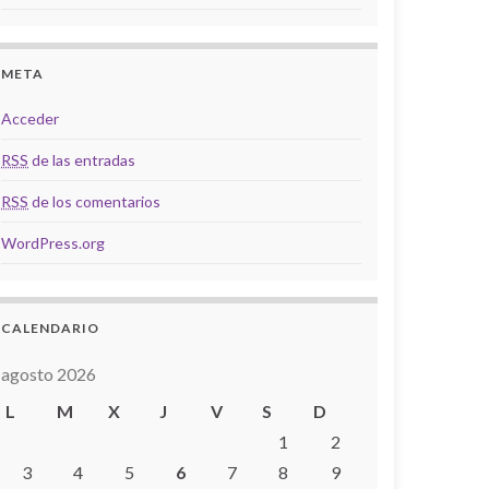
META
Acceder
RSS
de las entradas
RSS
de los comentarios
WordPress.org
CALENDARIO
agosto 2026
L
M
X
J
V
S
D
1
2
3
4
5
6
7
8
9