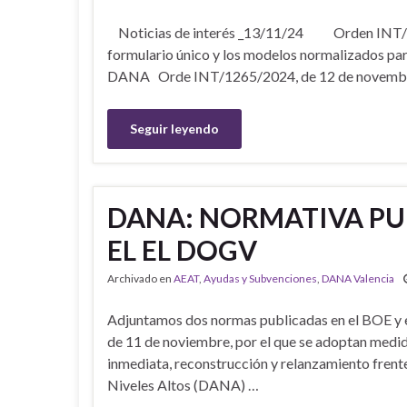
Noticias de interés _13/11/24 Orden INT/126
formulario único y los modelos normalizados para 
DANA Orde INT/1265/2024, de 12 de novembre, p
Seguir leyendo
DANA: NORMATIVA PUB
EL EL DOGV
Archivado en
AEAT
,
Ayudas y Subvenciones
,
DANA Valencia
Adjuntamos dos normas publicadas en el BOE y en
de 11 de noviembre, por el que se adoptan medid
inmediata, reconstrucción y relanzamiento frent
Niveles Altos (DANA) …