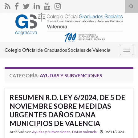
Alte
el
Search for:
form
de
bús
Colegio Oficial de Graduados Sociales de Valencia
Alter
la
nave
CATEGORÍA:
AYUDAS Y SUBVENCIONES
RESUMEN R.D. LEY 6/2024, DE 5 DE
NOVIEMBRE SOBRE MEDIDAS
URGENTES DAÑOS DANA
MUNICIPIOS DE VALENCIA
Archivado en
Ayudas y Subvenciones
,
DANA Valencia
06/11/2024