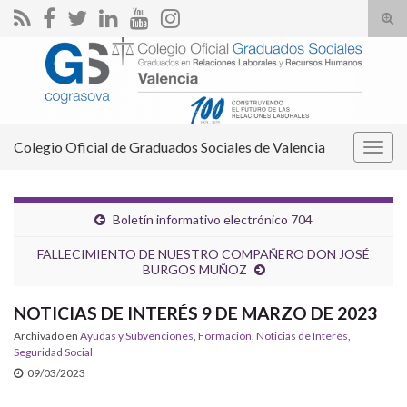
Alte
el
Search for:
form
de
bús
Colegio Oficial de Graduados Sociales de Valencia
Alter
la
nave
Boletín informativo electrónico 704
FALLECIMIENTO DE NUESTRO COMPAÑERO DON JOSÉ
BURGOS MUÑOZ
NOTICIAS DE INTERÉS 9 DE MARZO DE 2023
Archivado en
Ayudas y Subvenciones
,
Formación
,
Noticias de Interés
,
Seguridad Social
09/03/2023