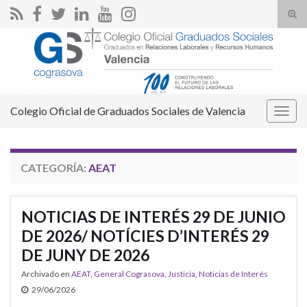
Alte
el
Search for:
form
de
bús
Colegio Oficial de Graduados Sociales de Valencia
Alter
la
nave
CATEGORÍA:
AEAT
NOTICIAS DE INTERÉS 29 DE JUNIO
DE 2026/ NOTÍCIES D’INTERÉS 29
DE JUNY DE 2026
Archivado en
AEAT
,
General Cograsova
,
Justicia
,
Noticias de Interés
29/06/2026