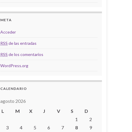
META
Acceder
RSS
de las entradas
RSS
de los comentarios
WordPress.org
CALENDARIO
agosto 2026
L
M
X
J
V
S
D
1
2
3
4
5
6
7
8
9