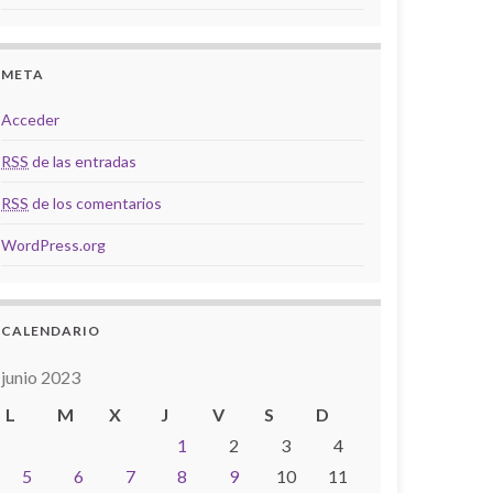
META
Acceder
RSS
de las entradas
RSS
de los comentarios
WordPress.org
CALENDARIO
junio 2023
L
M
X
J
V
S
D
1
2
3
4
5
6
7
8
9
10
11