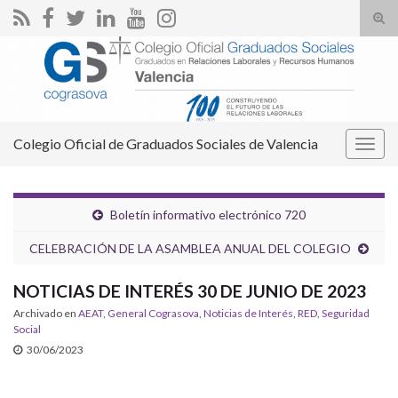
Alte
el
Search for:
form
de
bús
Colegio Oficial de Graduados Sociales de Valencia
Alter
la
nave
Boletín informativo electrónico 720
CELEBRACIÓN DE LA ASAMBLEA ANUAL DEL COLEGIO
NOTICIAS DE INTERÉS 30 DE JUNIO DE 2023
Archivado en
AEAT
,
General Cograsova
,
Noticias de Interés
,
RED
,
Seguridad
Social
30/06/2023