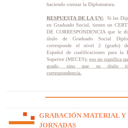
haciendo constar la Diplomatura.
RESPUESTA DE LA UV:
Si las Dip
en Graduado Social, tienen un CE
DE CORRESPONDENCIA que le dic
título de Graduado Social Dipl
corresponde el nivel 2 (grado) d
Español de cualificaciones para la 
Superior (MECES);
eso no significa qu
grado, sino que su título ti
correspondencia.
GRABACIÓN MATERIAL Y
JORNADAS