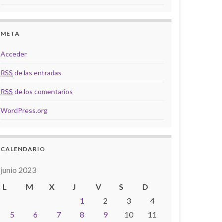
META
Acceder
RSS
de las entradas
RSS
de los comentarios
WordPress.org
CALENDARIO
junio 2023
L
M
X
J
V
S
D
1
2
3
4
5
6
7
8
9
10
11