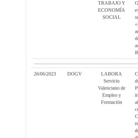
TRABAJO Y
O
ECONOMÍA
e
SOCIAL
s
«
a
d
a
R
26/06/2023
DOGV
LABORA
C
Servicio
d
Valenciano de
P
Empleo y
i
Formación
a
c
C
r
d
d