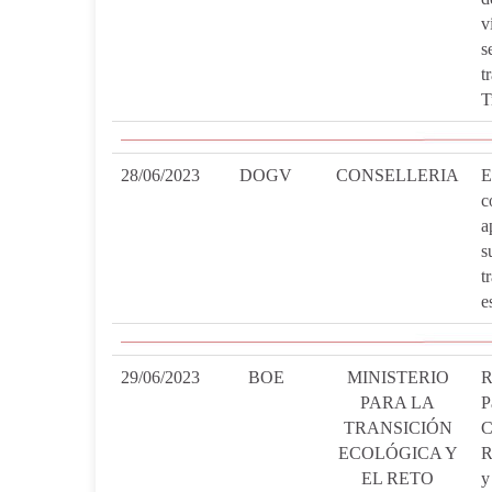
v
s
t
T
28/06/2023
DOGV
CONSELLERIA
E
c
a
s
t
e
29/06/2023
BOE
MINISTERIO
R
PARA LA
P
TRANSICIÓN
C
ECOLÓGICA Y
R
EL RETO
y