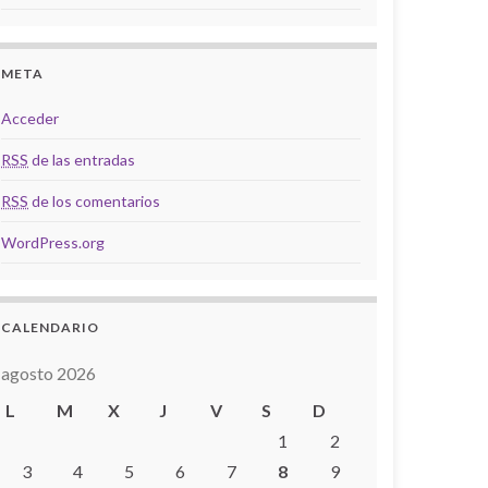
META
Acceder
RSS
de las entradas
RSS
de los comentarios
WordPress.org
CALENDARIO
agosto 2026
L
M
X
J
V
S
D
1
2
3
4
5
6
7
8
9