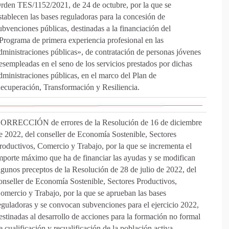
rden TES/1152/2021, de 24 de octubre, por la que se
stablecen las bases reguladoras para la concesión de
ubvenciones públicas, destinadas a la financiación del
Programa de primera experiencia profesional en las
dministraciones públicas», de contratación de personas jóvenes
esempleadas en el seno de los servicios prestados por dichas
dministraciones públicas, en el marco del Plan de
ecuperación, Transformación y Resiliencia.
ORRECCIÓN de errores de la Resolución de 16 de diciembre
e 2022, del conseller de Economía Sostenible, Sectores
roductivos, Comercio y Trabajo, por la que se incrementa el
mporte máximo que ha de financiar las ayudas y se modifican
lgunos preceptos de la Resolución de 28 de julio de 2022, del
onseller de Economía Sostenible, Sectores Productivos,
omercio y Trabajo, por la que se aprueban las bases
eguladoras y se convocan subvenciones para el ejercicio 2022,
estinadas al desarrollo de acciones para la formación no formal
e cualificación y recualificación de la población activa