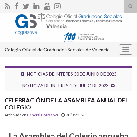
Alte
el
Search for:
form
de
bús
Colegio Oficial de Graduados Sociales de Valencia
Alter
la
nave
NOTICIAS DE INTERÉS 30 DE JUNIO DE 2023
NOTICIAS DE INTERÉS 4 DE JULIO DE 2023
CELEBRACIÓN DE LA ASAMBLEA ANUAL DEL
COLEGIO
Archivado en
General Cograsova
30/06/2023
La Asamblea del Colegio aprueba