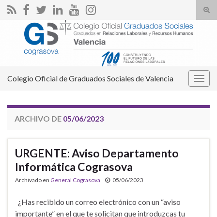
Alte
el
Search for:
form
de
bús
Colegio Oficial de Graduados Sociales de Valencia
Alter
la
nave
ARCHIVO DE
05/06/2023
URGENTE: Aviso Departamento
Informática Cograsova
Archivado en
General Cograsova
05/06/2023
¿Has recibido un correo electrónico con un “aviso
importante” en el que te solicitan que introduzcas tu