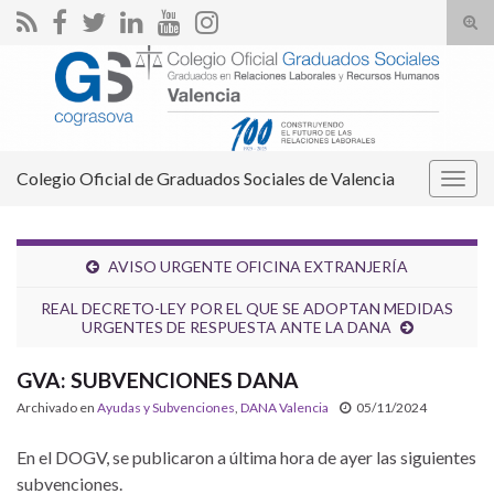
Alte
el
Search for:
form
de
bús
Colegio Oficial de Graduados Sociales de Valencia
Alter
la
nave
AVISO URGENTE OFICINA EXTRANJERÍA
REAL DECRETO-LEY POR EL QUE SE ADOPTAN MEDIDAS
URGENTES DE RESPUESTA ANTE LA DANA
GVA: SUBVENCIONES DANA
Archivado en
Ayudas y Subvenciones
,
DANA Valencia
05/11/2024
En el DOGV, se publicaron a última hora de ayer las siguientes
subvenciones.