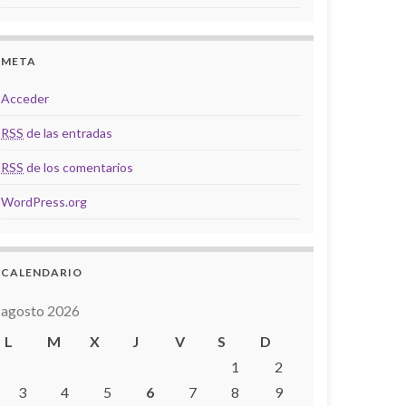
META
Acceder
RSS
de las entradas
RSS
de los comentarios
WordPress.org
CALENDARIO
agosto 2026
L
M
X
J
V
S
D
1
2
3
4
5
6
7
8
9