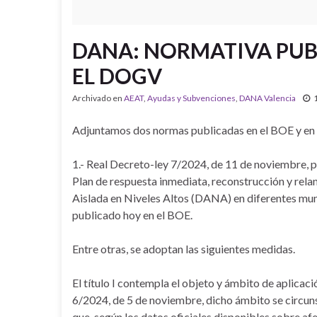
DANA: NORMATIVA PUBL
EL DOGV
Archivado en
AEAT
,
Ayudas y Subvenciones
,
DANA Valencia
Adjuntamos dos normas publicadas en el BOE y en e
1.- Real Decreto-ley 7/2024, de 11 de noviembre, p
Plan de respuesta inmediata, reconstrucción y rela
Aislada en Niveles Altos (DANA) en diferentes muni
publicado hoy en el BOE.
Entre otras, se adoptan las siguientes medidas.
El título I contempla el objeto y ámbito de aplicaci
6/2024, de 5 de noviembre, dicho ámbito se circuns
que, según los datos oficiales disponibles sobre af