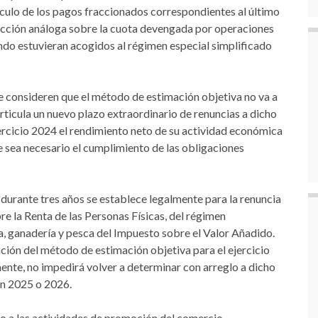
álculo de los pagos fraccionados correspondientes al último
ducción análoga sobre la cuota devengada por operaciones
ndo estuvieran acogidos al régimen especial simplificado
e consideren que el método de estimación objetiva no va a
articula un nuevo plazo extraordinario de renuncias a dicho
rcicio 2024 el rendimiento neto de su actividad económica
e sea necesario el cumplimiento de las obligaciones
e durante tres años se establece legalmente para la renuncia
e la Renta de las Personas Físicas, del régimen
ra, ganadería y pesca del Impuesto sobre el Valor Añadido.
cación del método de estimación objetiva para el ejercicio
ente, no impedirá volver a determinar con arreglo a dicho
en 2025 o 2026.
oyo a las actividades de promoción del comercio