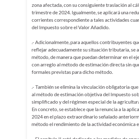
zona afectada, con su consiguiente traslación al c
trimestre de 2024. Igualmente, se aplicará una re
corrientes correspondiente a tales actividades cua
del Impuesto sobre el Valor Añadido.
.- Adicionalmente, para aquellos contribuyentes qu
reflejar adecuadamente su situación tributaria, se 
método, de manera que puedan determinar en el eje
con arreglo al método de estimación directa sin qu
formales previstas para dicho método.
.- También se elimina la vinculación obligatoria qu
al método de estimación objetiva del Impuesto sobr
simplificado y del régimen especial de la agricultu
En concreto, se establece que la renuncia a la apli
2024 en el plazo extraordinario señalado anteriorm
método el rendimiento de la actividad económica 
.- El capítulo II está dedicado a las medidas de ap