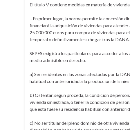
El título V contiene medidas en materia de vivienda
.- En primer lugar, la norma permite la concesión 
financiará la adquisición de viviendas para atender 
25.000.000 euros para compra de viviendas para el
temporal o definitivamente su hogar tras la DANA.
SEPES exigirá a los particulares para acceder a los 
medio admisible en derecho:
a) Ser residentes en las zonas afectadas por la DAN
habitual con anterioridad a la producción del sinies
b) Ostentar, según proceda, la condición de persona 
vivienda siniestrada, o tener la condición de perso
que esta fuese su residencia habitual con anteriorid
c) No ser titular del pleno dominio de otra vivienda
disposición, por haber sido arrendada con anteriori