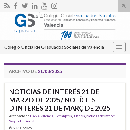
Alte
el
Search for:
form
de
bús
Colegio Oficial de Graduados Sociales de Valencia
Alter
la
nave
ARCHIVO DE
21/03/2025
NOTICIAS DE INTERÉS 21 DE
MARZO DE 2025/ NOTÍCIES
D’INTERÉS 21 DE MARÇ DE 2025
Archivado en
DANA Valencia
,
Extranjería
,
Justicia
,
Noticias de Interés
,
Seguridad Social
21/03/2025