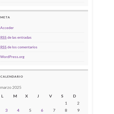
META
Acceder
RSS
de las entradas
RSS
de los comentarios
WordPress.org
CALENDARIO
marzo 2025
L
M
X
J
V
S
D
1
2
3
4
5
6
7
8
9