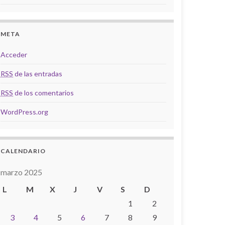
META
Acceder
RSS
de las entradas
RSS
de los comentarios
WordPress.org
CALENDARIO
marzo 2025
L
M
X
J
V
S
D
1
2
3
4
5
6
7
8
9