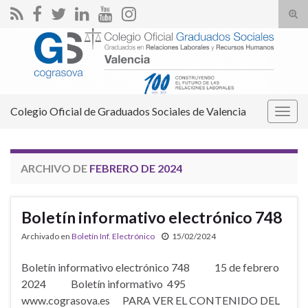
Alte
el
Search for:
form
de
bús
Colegio Oficial de Graduados Sociales de Valencia
Alter
la
nave
ARCHIVO DE
FEBRERO DE 2024
Boletín informativo electrónico 748
Archivado en
Boletín Inf. Electrónico
15/02/2024
Boletín informativo electrónico 748 15 de febrero
2024 Boletín informativo 495
www.cograsova.es PARA VER EL CONTENIDO DEL