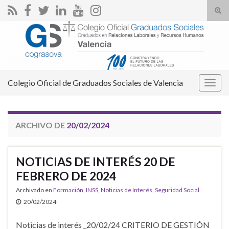
Alte
el
Search for:
form
de
bús
Colegio Oficial de Graduados Sociales de Valencia
Alter
la
nave
ARCHIVO DE
20/02/2024
NOTICIAS DE INTERÉS 20 DE
FEBRERO DE 2024
Archivado en
Formación
,
INSS
,
Noticias de Interés
,
Seguridad Social
20/02/2024
Noticias de interés _20/02/24 CRITERIO DE GESTIÓN