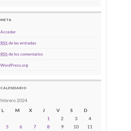
META
Acceder
RSS
de las entradas
RSS
de los comentarios
WordPress.org
CALENDARIO
febrero 2024
L
M
X
J
V
S
D
1
2
3
4
5
6
7
8
9
10
11