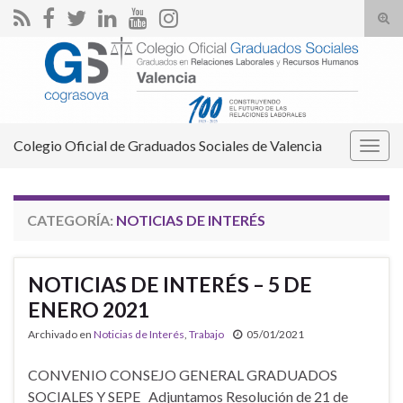
Alte
el
Search for:
form
de
bús
Colegio Oficial de Graduados Sociales de Valencia
Alter
la
nave
CATEGORÍA:
NOTICIAS DE INTERÉS
NOTICIAS DE INTERÉS – 5 DE
ENERO 2021
Archivado en
Noticias de Interés
,
Trabajo
05/01/2021
CONVENIO CONSEJO GENERAL GRADUADOS
SOCIALES Y SEPE Adjuntamos Resolución de 21 de