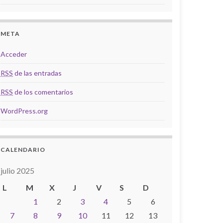
META
Acceder
RSS
de las entradas
RSS
de los comentarios
WordPress.org
CALENDARIO
julio 2025
L
M
X
J
V
S
D
1
2
3
4
5
6
7
8
9
10
11
12
13