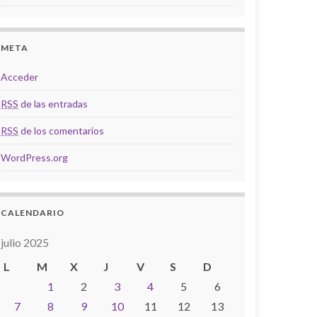
META
Acceder
RSS
de las entradas
RSS
de los comentarios
WordPress.org
CALENDARIO
julio 2025
L
M
X
J
V
S
D
1
2
3
4
5
6
7
8
9
10
11
12
13