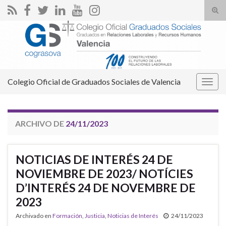
Alte
el
Search for:
form
de
bús
Colegio Oficial de Graduados Sociales de Valencia
Alter
la
nave
ARCHIVO DE
24/11/2023
NOTICIAS DE INTERÉS 24 DE
NOVIEMBRE DE 2023/ NOTÍCIES
D’INTERÉS 24 DE NOVEMBRE DE
2023
Archivado en
Formación
,
Justicia
,
Noticias de Interés
24/11/2023