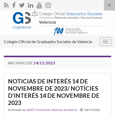
Alte
el
Search for:
form
de
bús
Colegio Oficial de Graduados Sociales de Valencia
Alter
la
nave
ARCHIVO DE
14/11/2023
NOTICIAS DE INTERÉS 14 DE
NOVIEMBRE DE 2023/ NOTÍCIES
D’INTERÉS 14 DE NOVEMBRE DE
2023
Archivado en
AEAT
,
Formación
,
Noticias de Interés
14/11/2023