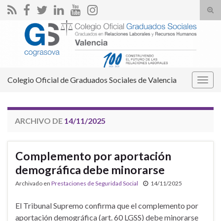
Alte
el
Search for:
form
de
bús
Colegio Oficial de Graduados Sociales de Valencia
Alter
la
nave
ARCHIVO DE
14/11/2025
Complemento por aportación
demográfica debe minorarse
Archivado en
Prestaciones de Seguridad Social
14/11/2025
El Tribunal Supremo confirma que el complemento por
aportación demográfica (art. 60 LGSS) debe minorarse