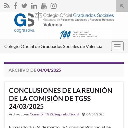
Alte
el
Search for:
form
de
bús
Colegio Oficial de Graduados Sociales de Valencia
Alter
la
nave
ARCHIVO DE
04/04/2025
CONCLUSIONES DE LA REUNIÓN
DE LA COMISIÓN DE TGSS
24/03/2025
Archivado en
Comisión TGSS
,
Seguridad Social
04/04/2025
El pasado día 24 de marzo, la Comisión Provincial de