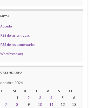
META
Acceder
RSS
de las entradas
RSS
de los comentarios
WordPress.org
CALENDARIO
octubre 2024
L
M
X
J
V
S
D
1
2
3
4
5
6
7
8
9
10
11
12
13