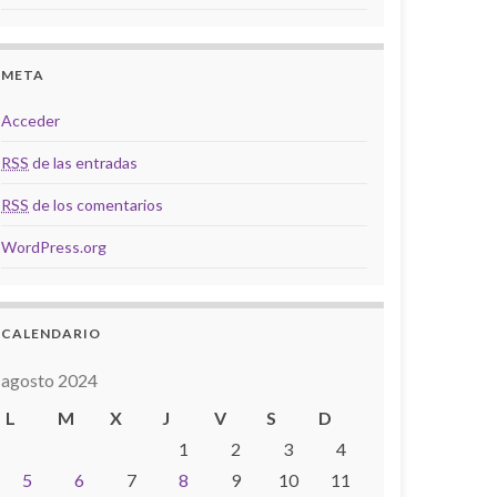
META
Acceder
RSS
de las entradas
RSS
de los comentarios
WordPress.org
CALENDARIO
agosto 2024
L
M
X
J
V
S
D
1
2
3
4
5
6
7
8
9
10
11