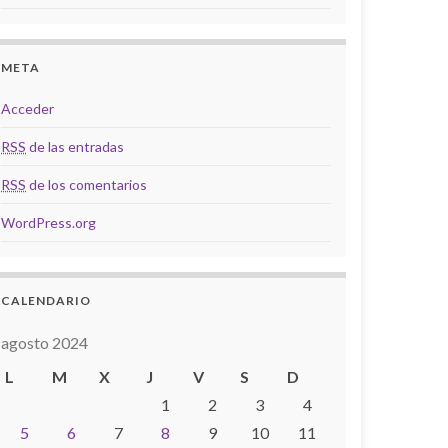
META
Acceder
RSS
de las entradas
RSS
de los comentarios
WordPress.org
CALENDARIO
agosto 2024
L
M
X
J
V
S
D
1
2
3
4
5
6
7
8
9
10
11