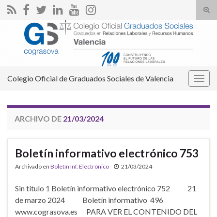
Alte
el
Search for:
form
de
bús
Colegio Oficial de Graduados Sociales de Valencia
Alter
la
nave
ARCHIVO DE
21/03/2024
Boletín informativo electrónico 753
Archivado en
Boletín Inf. Electrónico
21/03/2024
Sin título 1 Boletín informativo electrónico 752 21
de marzo 2024 Boletín informativo 496
www.cograsova.es PARA VER EL CONTENIDO DEL