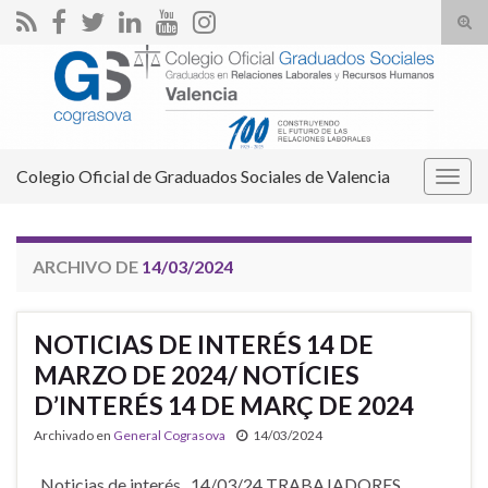
Alte
el
Search for:
form
de
bús
Colegio Oficial de Graduados Sociales de Valencia
Alter
la
nave
ARCHIVO DE
14/03/2024
NOTICIAS DE INTERÉS 14 DE
MARZO DE 2024/ NOTÍCIES
D’INTERÉS 14 DE MARÇ DE 2024
Archivado en
General Cograsova
14/03/2024
Noticias de interés _14/03/24 TRABAJADORES