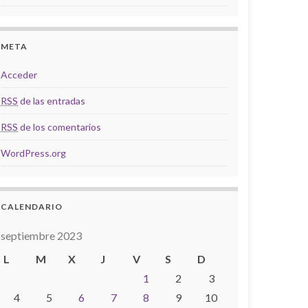
META
Acceder
RSS
de las entradas
RSS
de los comentarios
WordPress.org
CALENDARIO
septiembre 2023
L
M
X
J
V
S
D
1
2
3
4
5
6
7
8
9
10