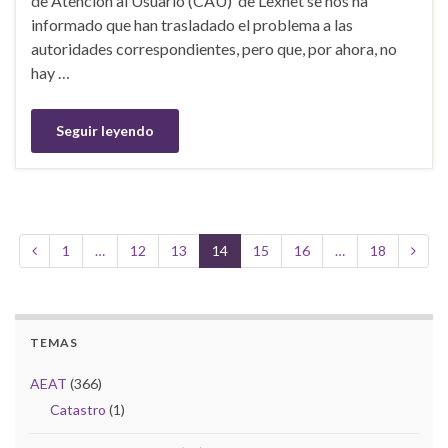
de Atención al Usuario (CAU) de Lexnet se nos ha
informado que han trasladado el problema a las
autoridades correspondientes, pero que, por ahora, no
hay …
Seguir leyendo
1
…
12
13
14
15
16
…
18
TEMAS
AEAT
(366)
Catastro
(1)