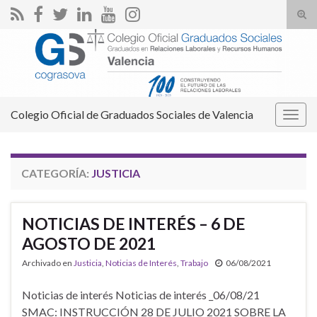
Alte
el
Search for:
form
de
bús
Colegio Oficial de Graduados Sociales de Valencia
Alter
la
nave
CATEGORÍA:
JUSTICIA
NOTICIAS DE INTERÉS – 6 DE
AGOSTO DE 2021
Archivado en
Justicia
,
Noticias de Interés
,
Trabajo
06/08/2021
Noticias de interés Noticias de interés _06/08/21
SMAC: INSTRUCCIÓN 28 DE JULIO 2021 SOBRE LA