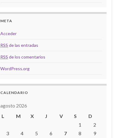
META
Acceder
RSS
de las entradas
RSS
de los comentarios
WordPress.org
CALENDARIO
agosto 2026
L
M
X
J
V
S
D
1
2
3
4
5
6
7
8
9