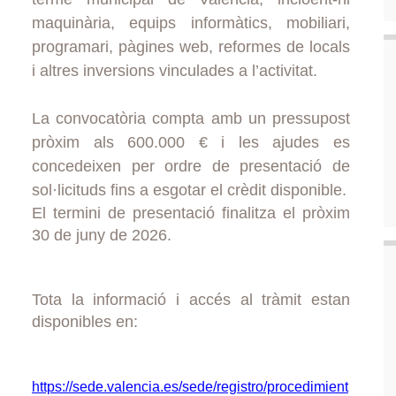
maquinària, equips informàtics, mobiliari,
programari, pàgines web, reformes de locals
i altres inversions vinculades a l’activitat.
La convocatòria compta amb un pressupost
pròxim als 600.000 € i les ajudes es
concedeixen per ordre de presentació de
sol·licituds fins a esgotar el crèdit disponible.
El termini de presentació finalitza el pròxim
30 de juny de 2026.
Tota la informació i accés al tràmit estan
disponibles en:
https://sede.valencia.es/sede/registro/procedimient