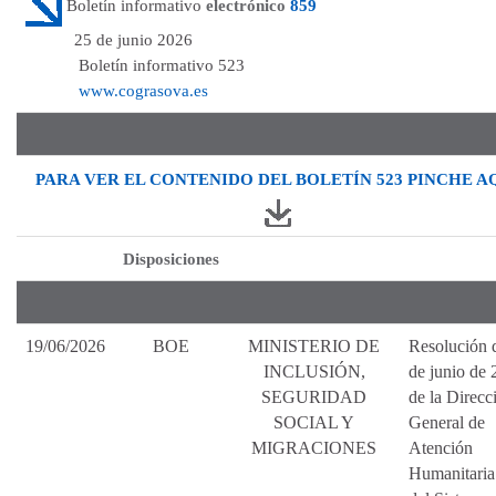
Boletín informativo
electrónico
859
25 de junio 2026
Boletín informativo 523
www.cograsova.es
PARA VER EL CONTENIDO DEL BOLETÍN 523 PINCHE A
Disposiciones
19/06/2026
BOE
MINISTERIO DE
Resolución 
INCLUSIÓN,
de junio de 
SEGURIDAD
de la Direcc
SOCIAL Y
General de
MIGRACIONES
Atención
Humanitaria