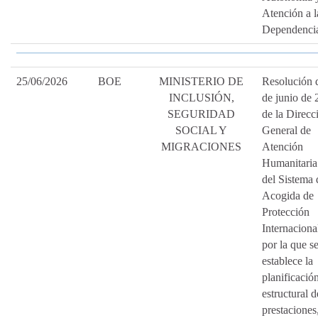
Atención a l
Dependenci
25/06/2026
BOE
MINISTERIO DE
Resolución 
INCLUSIÓN,
de junio de 
SEGURIDAD
de la Direcc
SOCIAL Y
General de
MIGRACIONES
Atención
Humanitaria
del Sistema 
Acogida de
Protección
Internaciona
por la que s
establece la
planificació
estructural d
prestaciones