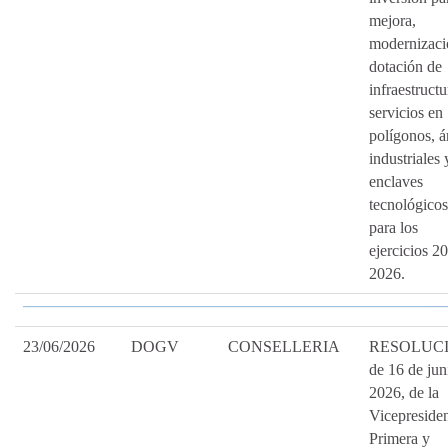
mejora,
modernizaci
dotación de
infraestructu
servicios en
polígonos, á
industriales 
enclaves
tecnológicos
para los
ejercicios 2
2026.
23/06/2026
DOGV
CONSELLERIA
RESOLUC
de 16 de jun
2026, de la
Vicepreside
Primera y