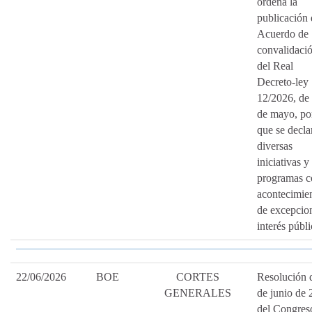
ordena la
publicación 
Acuerdo de
convalidaci
del Real
Decreto-ley
12/2026, de
de mayo, por
que se decla
diversas
iniciativas y
programas 
acontecimie
de excepcio
interés públi
22/06/2026
BOE
CORTES
Resolución 
GENERALES
de junio de 
del Congres