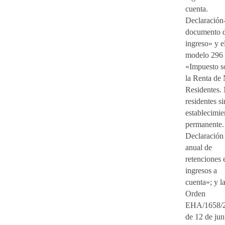
cuenta.
Declaración
documento 
ingreso» y e
modelo 296
«Impuesto s
la Renta de
Residentes.
residentes si
establecimie
permanente.
Declaración
anual de
retenciones 
ingresos a
cuenta»; y l
Orden
EHA/1658/2
de 12 de jun