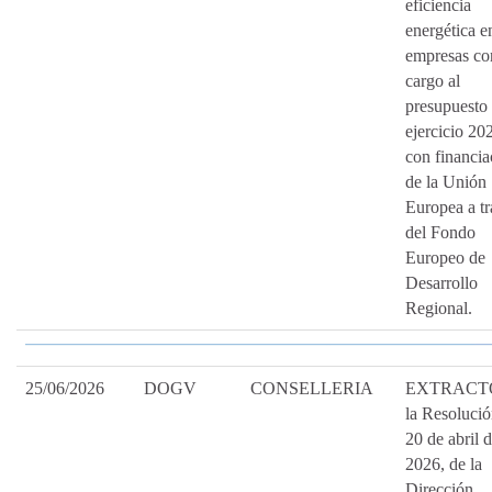
eficiencia
energética e
empresas co
cargo al
presupuesto 
ejercicio 20
con financia
de la Unión
Europea a tr
del Fondo
Europeo de
Desarrollo
Regional.
25/06/2026
DOGV
CONSELLERIA
EXTRACTO
la Resolució
20 de abril 
2026, de la
Dirección