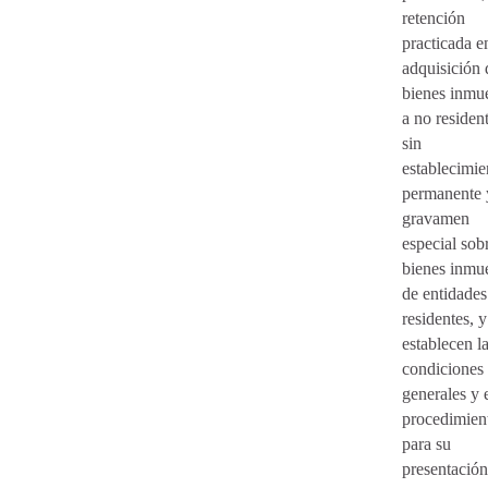
retención
practicada e
adquisición 
bienes inmu
a no residen
sin
establecimie
permanente 
gravamen
especial sob
bienes inmu
de entidades
residentes, y
establecen l
condiciones
generales y 
procedimien
para su
presentación