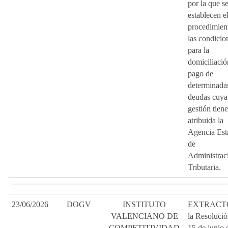
por la que s
establecen e
procedimien
las condicio
para la
domiciliació
pago de
determinada
deudas cuya
gestión tiene
atribuida la
Agencia Est
de
Administrac
Tributaria.
23/06/2026
DOGV
INSTITUTO
EXTRACTO
VALENCIANO DE
la Resolució
COMPETITIVIDAD
15 de junio 