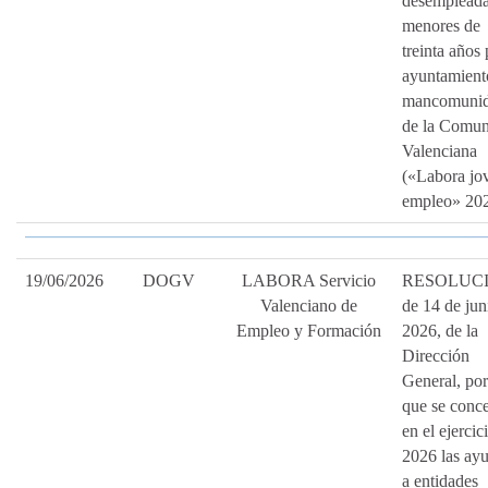
desemplead
menores de
treinta años 
ayuntamient
mancomunid
de la Comun
Valenciana
(«Labora jo
empleo» 202
19/06/2026
DOGV
LABORA Servicio
RESOLUC
Valenciano de
de 14 de jun
Empleo y Formación
2026, de la
Dirección
General, por
que se conc
en el ejercic
2026 las ay
a entidades