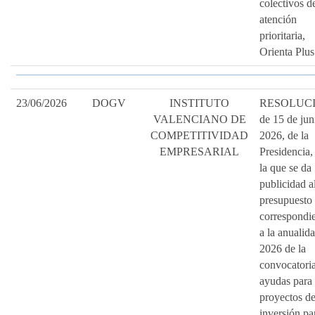
colectivos d
atención
prioritaria,
Orienta Plus
23/06/2026
DOGV
INSTITUTO
RESOLUC
VALENCIANO DE
de 15 de jun
COMPETITIVIDAD
2026, de la
EMPRESARIAL
Presidencia,
la que se da
publicidad a
presupuesto
correspondi
a la anualid
2026 de la
convocatori
ayudas para
proyectos d
inversión pa