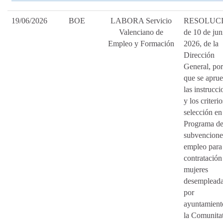
19/06/2026
BOE
LABORA Servicio
RESOLUC
Valenciano de
de 10 de jun
Empleo y Formación
2026, de la
Dirección
General, por
que se apru
las instrucci
y los criteri
selección en
Programa d
subvencione
empleo para 
contratación
mujeres
desemplead
por
ayuntamient
la Comunita