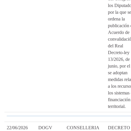
los Diputado
por la que s
ordena la
publicación 
Acuerdo de
convalidaci
del Real
Decreto-ley
13/2026, de
junio, por el
se adoptan
medidas rela
a los recurs
los sistemas
financiación
territorial.
22/06/2026
DOGV
CONSELLERIA
DECRETO