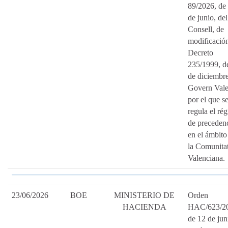
89/2026, de
de junio, del
Consell, de
modificación
Decreto
235/1999, d
de diciembre
Govern Vale
por el que s
regula el ré
de preceden
en el ámbito
la Comunita
Valenciana.
23/06/2026
BOE
MINISTERIO DE
Orden
HACIENDA
HAC/623/2
de 12 de jun