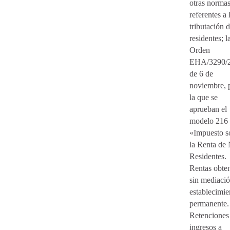
otras norma
referentes a 
tributación 
residentes; l
Orden
EHA/3290/2
de 6 de
noviembre, 
la que se
aprueban el
modelo 216
«Impuesto s
la Renta de
Residentes.
Rentas obte
sin mediaci
establecimie
permanente.
Retenciones
ingresos a