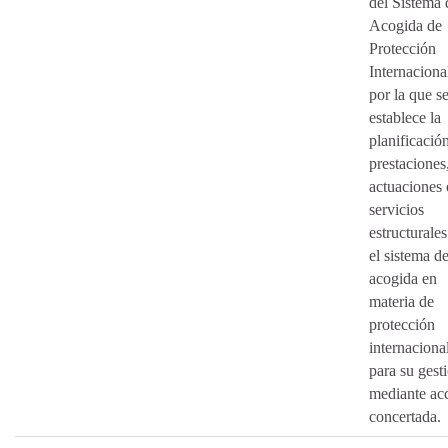
del Sistema 
Acogida de
Protección
Internaciona
por la que s
establece la
planificació
prestaciones
actuaciones 
servicios
estructurales
el sistema d
acogida en
materia de
protección
internaciona
para su gest
mediante ac
concertada.