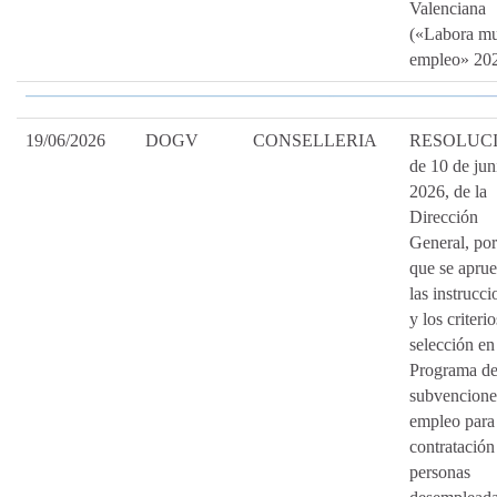
Valenciana
(«Labora mu
empleo» 202
19/06/2026
DOGV
CONSELLERIA
RESOLUC
de 10 de jun
2026, de la
Dirección
General, por
que se apru
las instrucci
y los criteri
selección en
Programa d
subvencione
empleo para 
contratación
personas