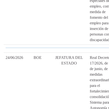
especiales d
empleo, co
medida de
fomento del
empleo para 
inserción de
personas co
discapacidad
24/06/2026
BOE
JEFATURA DEL
Real Decret
ESTADO
17/2026, de
de junio, de
medidas
extraordinar
para el
fortalecimie
consolidació
Sistema para
Autonomía 