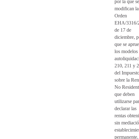
por la que s
modifican la
Orden
EHA/3316/2
de 17 de
diciembre, p
que se apru
los modelos
autoliquidac
210, 211 y 
del Impuest
sobre la Ren
No Resident
que deben
utilizarse pa
declarar las
rentas obten
sin mediaci
establecimie
permanente, 