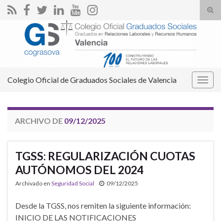
Alte
el
Search for:
form
de
bús
Colegio Oficial de Graduados Sociales de Valencia
Alter
la
nave
ARCHIVO DE
09/12/2025
TGSS: REGULARIZACIÓN CUOTAS
AUTÓNOMOS DEL 2024
Archivado en
Seguridad Social
09/12/2025
Desde la TGSS, nos remiten la siguiente información:
INICIO DE LAS NOTIFICACIONES