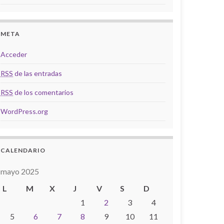
META
Acceder
RSS
de las entradas
RSS
de los comentarios
WordPress.org
CALENDARIO
mayo 2025
L
M
X
J
V
S
D
1
2
3
4
5
6
7
8
9
10
11