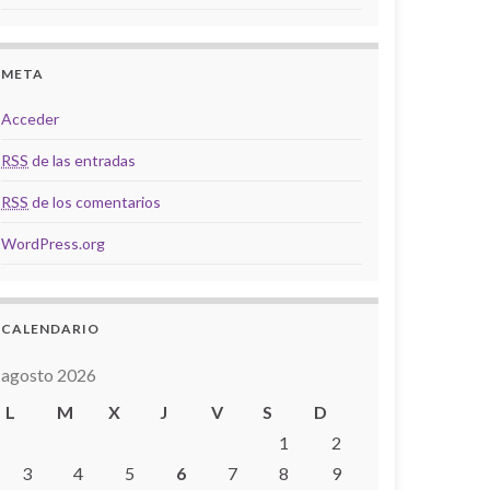
META
Acceder
RSS
de las entradas
RSS
de los comentarios
WordPress.org
CALENDARIO
agosto 2026
L
M
X
J
V
S
D
1
2
3
4
5
6
7
8
9