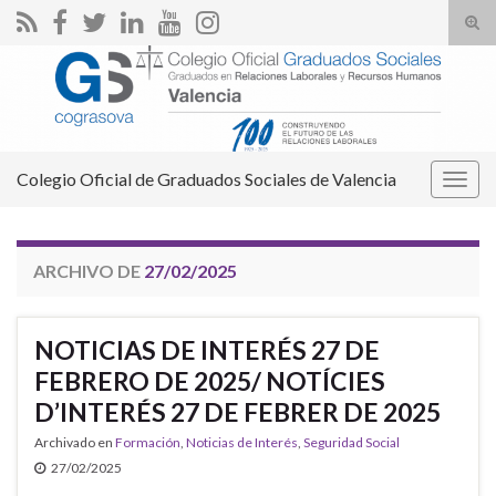
Alte
el
Search for:
form
de
bús
Colegio Oficial de Graduados Sociales de Valencia
Alter
la
nave
ARCHIVO DE
27/02/2025
NOTICIAS DE INTERÉS 27 DE
FEBRERO DE 2025/ NOTÍCIES
D’INTERÉS 27 DE FEBRER DE 2025
Archivado en
Formación
,
Noticias de Interés
,
Seguridad Social
27/02/2025