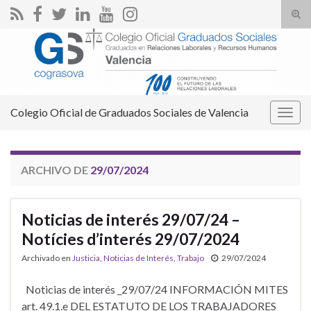
Alte
el
Search for:
form
de
bús
Colegio Oficial de Graduados Sociales de Valencia
Alter
la
nave
ARCHIVO DE
29/07/2024
Noticias de interés 29/07/24 –
Notícies d’interés 29/07/2024
Archivado en
Justicia
,
Noticias de Interés
,
Trabajo
29/07/2024
Noticias de interés _29/07/24 INFORMACIÓN MITES
art. 49.1.e DEL ESTATUTO DE LOS TRABAJADORES