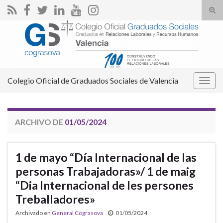
Alte
el
Search for:
form
de
bús
Colegio Oficial de Graduados Sociales de Valencia
Alter
la
nave
ARCHIVO DE
01/05/2024
1 de mayo “Día Internacional de las
personas Trabajadoras»/ 1 de maig
“Dia Internacional de les persones
Treballadores»
Archivado en
General Cograsova
01/05/2024