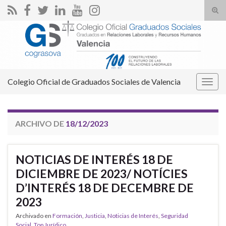
Alte
el
Search for:
form
de
bús
Colegio Oficial de Graduados Sociales de Valencia
Alter
la
nave
ARCHIVO DE
18/12/2023
NOTICIAS DE INTERÉS 18 DE
DICIEMBRE DE 2023/ NOTÍCIES
D’INTERÉS 18 DE DECEMBRE DE
2023
Archivado en
Formación
,
Justicia
,
Noticias de Interés
,
Seguridad
Social
,
Top Jurídico