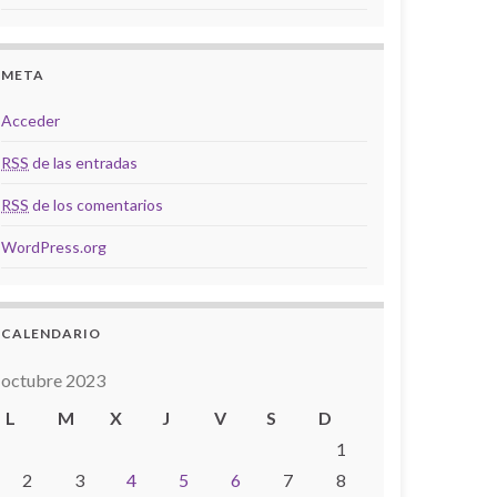
META
Acceder
RSS
de las entradas
RSS
de los comentarios
WordPress.org
CALENDARIO
octubre 2023
L
M
X
J
V
S
D
1
2
3
4
5
6
7
8