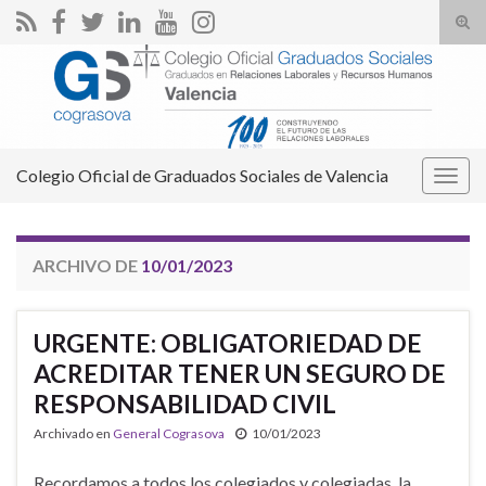
Alte
el
Search for:
form
de
bús
Colegio Oficial de Graduados Sociales de Valencia
Alter
la
nave
ARCHIVO DE
10/01/2023
URGENTE: OBLIGATORIEDAD DE
ACREDITAR TENER UN SEGURO DE
RESPONSABILIDAD CIVIL
Archivado en
General Cograsova
10/01/2023
Recordamos a todos los colegiados y colegiadas, la