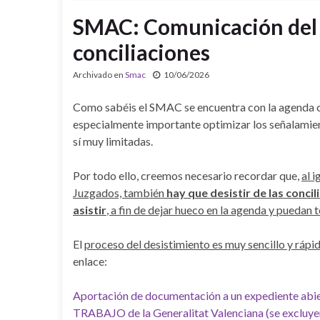
SMAC: Comunicación del d
conciliaciones
Archivado en
Smac
10/06/2026
Como sabéis el SMAC se encuentra con la agenda 
especialmente importante optimizar los señalamien
sí muy limitadas.
Por todo ello, creemos necesario recordar que,
al 
Juzgados, también
hay que desistir de las conci
asistir
, a fin de dejar hueco en la agenda y puedan 
El
proceso del desistimiento es muy sencillo y rápi
enlace:
Aportación de documentación a un expediente abie
TRABAJO de la Generalitat Valenciana (se excluye