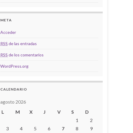
META
Acceder
RSS
de las entradas
RSS
de los comentarios
WordPress.org
CALENDARIO
agosto 2026
L
M
X
J
V
S
D
1
2
3
4
5
6
7
8
9