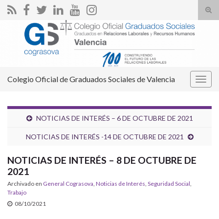
Alte
el
Search for:
form
de
bús
Colegio Oficial de Graduados Sociales de Valencia
Alter
la
nave
NOTICIAS DE INTERÉS – 6 DE OCTUBRE DE 2021
NOTICIAS DE INTERÉS -14 DE OCTUBRE DE 2021
NOTICIAS DE INTERÉS – 8 DE OCTUBRE DE
2021
Archivado en
General Cograsova
,
Noticias de Interés
,
Seguridad Social
,
Trabajo
08/10/2021