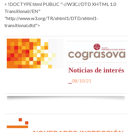
< !DOCTYPE html PUBLIC "-//W3C//DTD XHTML 1.0
Transitional//EN"
"http://www.w3.org/TR/xhtml1/DTD/xhtml1-
transitional.dtd">
Noticias de interés
_
08/10/21